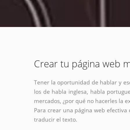
estrategia de
¡COTIZA AQUÍ!
DESDE $15 UF.
HABLAR CON EJECUTIVO
marketing digital.
DESDE $300 UF.
ASESORATE POR UN EXPERTO
Crear tu página web m
Tener la oportunidad de hablar y es
los de habla inglesa, habla portugue
mercados, ¿por qué no hacerles la ex
Para crear una página web efectiv
traducir el texto.