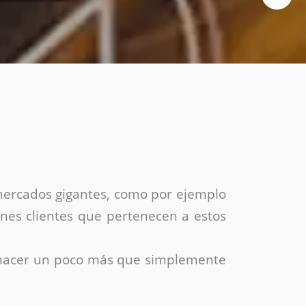
Social media
Diseño de folletos
Diseño flyer
Video
Animación
Vídeos corporativos
Motion graphics
Producción de vídeos
Video promocional
 mercados gigantes, como por ejemplo
ienes clientes que pertenecen a estos
 hacer un poco más que simplemente