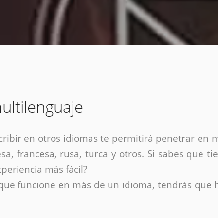
Diseño web mini sitios
Estrategia de marca
Next Cloud
Aplicaciones moviles
Identidad de marca
APP web móviles
Diseño de logo
Integración Webpay Plus
Directrices de la marca
Mantención Web
Redacción de textos
Directrices de voz
Rebranding
ultilenguaje
Fotografía / Dirección
Diseño infográfico
cribir en otros idiomas te permitirá penetrar en
sa, francesa, rusa, turca y otros. Si sabes que t
periencia más fácil?
a que funcione en más de un idioma, tendrás que