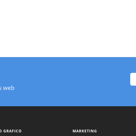
as web
O GRAFICO
MARKETING