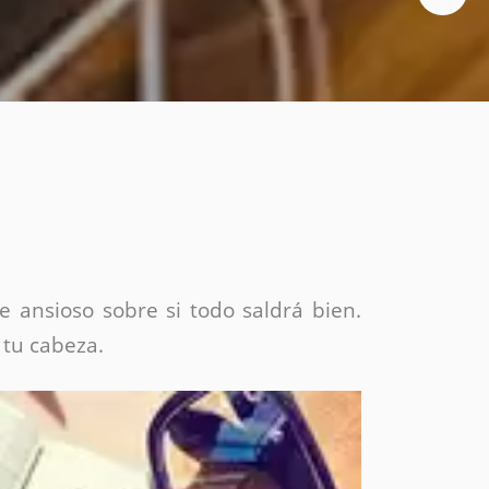
Social media
Diseño de folletos
Diseño flyer
Video
Animación
Vídeos corporativos
Motion graphics
Producción de vídeos
Video promocional
 ansioso sobre si todo saldrá bien.
tu cabeza.