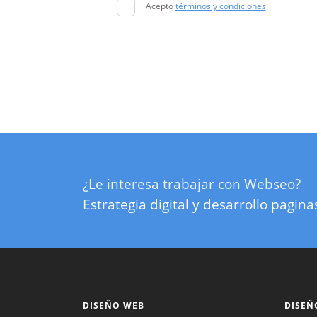
Acepto
términos y condiciones
¿Le interesa trabajar con Webseo?
Estrategia digital y desarrollo pagin
DISEÑO WEB
DISEÑ