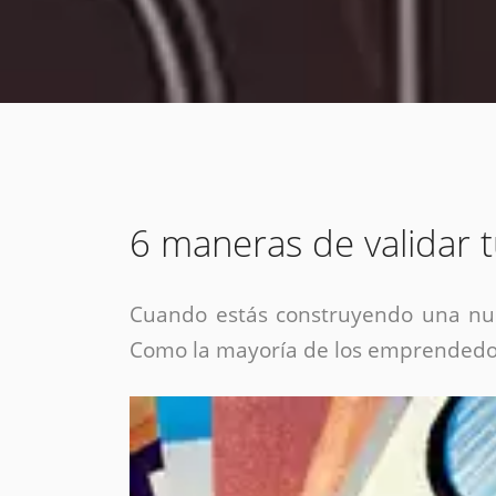
estrategia de
¡COTIZA AQUÍ!
DESDE $15 UF.
HABLAR CON EJECUTIVO
marketing digital.
DESDE $300 UF.
ASESORATE POR UN EXPERTO
6 maneras de validar 
Cuando estás construyendo una nuev
Como la mayoría de los emprendedor