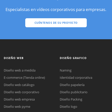
Especialistas en vídeos corporativos para empresas.
CUÉNTENOS DE SU PROYECTO
DISEÑO WEB
DISEÑO GRAFICO
Diseño web a medida
Naming
E-commerce (Tienda online)
Identidad corporativa
Diseño web catálogo
Diseño papelería
Diseño web corporativo
Diseño publicitario
Diseño web empresa
Diseño Packing
Diseño web pyme
Diseño logo