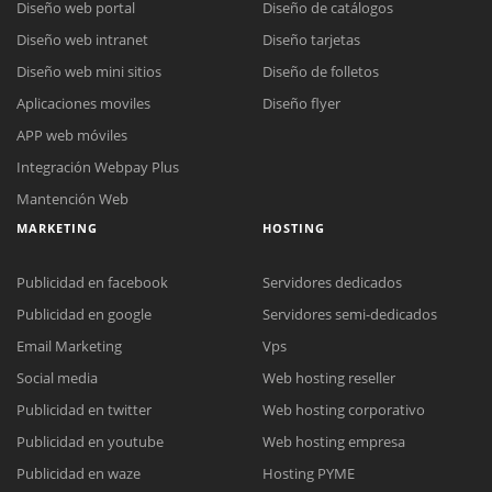
Diseño web portal
Diseño de catálogos
Diseño web intranet
Diseño tarjetas
Diseño web mini sitios
Diseño de folletos
Aplicaciones moviles
Diseño flyer
APP web móviles
Integración Webpay Plus
Mantención Web
MARKETING
HOSTING
Publicidad en facebook
Servidores dedicados
Publicidad en google
Servidores semi-dedicados
Reunión online
Email Marketing
Vps
Nuestros ejecutivos le enviarán un correo electrónico con el enlace a
Social media
Web hosting reseller
Chat Online
Meet para la reunión online.
Cotización
Publicidad en twitter
Web hosting corporativo
Todos nuestros ejecutivos están fuera de línea. Complete el formulario
Publicidad en youtube
Web hosting empresa
para enviarnos un correo electrónico con sus datos personales.
Complete el formulario y nos contactaremos a la brevedad.
Publicidad en waze
Hosting PYME