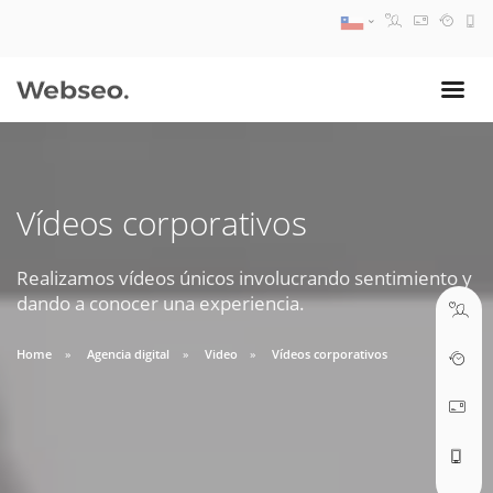
08:30 AM A 17:30 PM
ventas@webseo.cl
Vídeos corporativos
09:30 AM A 18:30 PM
soporte@webseo.cl
Realizamos vídeos únicos involucrando sentimiento y
dando a conocer una experiencia.
Home
Agencia digital
Video
Vídeos corporativos
ABRIR TICKET