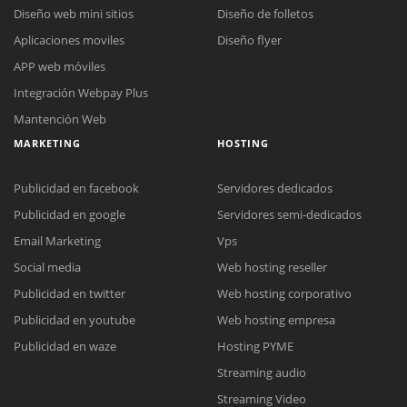
Diseño web mini sitios
Diseño de folletos
Aplicaciones moviles
Diseño flyer
APP web móviles
Integración Webpay Plus
Mantención Web
MARKETING
HOSTING
Publicidad en facebook
Servidores dedicados
Publicidad en google
Servidores semi-dedicados
Email Marketing
Vps
Reunión online
Social media
Web hosting reseller
Nuestros ejecutivos le enviarán un correo electrónico con el enlace a
Chat Online
Publicidad en twitter
Web hosting corporativo
Meet para la reunión online.
Cotización
Publicidad en youtube
Web hosting empresa
Todos nuestros ejecutivos están fuera de línea. Complete el formulario
para enviarnos un correo electrónico con sus datos personales.
Complete el formulario y nos contactaremos a la brevedad.
Publicidad en waze
Hosting PYME
Streaming audio
Streaming Video