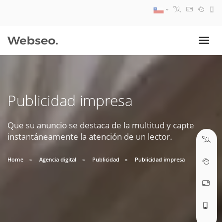
08:30 AM A 17:30 PM
ventas@webseo.cl
Publicidad impresa
09:30 AM A 18:30 PM
soporte@webseo.cl
Que su anuncio se destaca de la multitud y capte
instantáneamente la atención de un lector.
Home
Agencia digital
Publicidad
Publicidad impresa
ABRIR TICKET