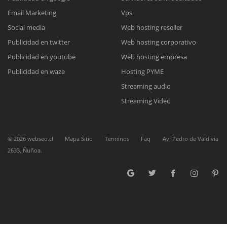
Reunión online
Email Marketing
Vps
Social media
Web hosting reseller
Nuestros ejecutivos le enviarán un correo electrónico con el enlace a
Chat Online
Meet para la reunión online.
Publicidad en twitter
Web hosting corporativo
Cotización
Todos nuestros ejecutivos están fuera de línea. Complete el formulario
Publicidad en youtube
Web hosting empresa
para enviarnos un correo electrónico con sus datos personales.
Complete el formulario y nos contactaremos a la brevedad.
Publicidad en waze
Hosting PYME
Streaming audio
Streaming Video
©
2026
webseo.cl
Mapa Sitio
Terminos
Faq
Av. Pedro de Valdivia
2633, Ñuñoa.