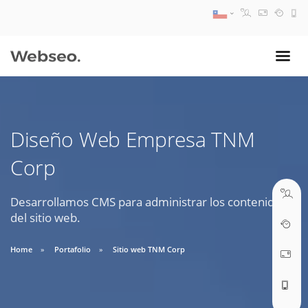
08:30 AM A 17:30 PM
ventas@webseo.cl
Diseño Web Empresa TNM
09:30 AM A 18:30 PM
Corp
soporte@webseo.cl
Desarrollamos CMS para administrar los contenidos
del sitio web.
ABRIR TICKET
Home
Portafolio
Sitio web TNM Corp