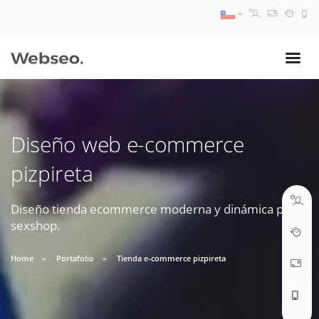
08:30 AM A 17:30 PM
ventas@webseo.cl
Diseño web e-commerce
09:30 AM A 18:30 PM
pizpireta
soporte@webseo.cl
Diseño tienda ecommerce moderna y dinámica para
sexshop.
ABRIR TICKET
Home
Portafolio
Tienda e-commerce pizpireta