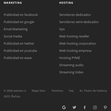
MARKETING
HOSTING
Publicidad en facebook
Servidores dedicados
Publicidad en google
Servidores semi-dedicados
Reunión online
Email Marketing
Vps
Social media
Web hosting reseller
Nuestros ejecutivos le enviarán un correo electrónico con el enlace a
Chat Online
Meet para la reunión online.
Publicidad en twitter
Web hosting corporativo
Cotización
Todos nuestros ejecutivos están fuera de línea. Complete el formulario
Publicidad en youtube
Web hosting empresa
para enviarnos un correo electrónico con sus datos personales.
Complete el formulario y nos contactaremos a la brevedad.
Publicidad en waze
Hosting PYME
Streaming audio
Streaming Video
©
2026
webseo.cl
Mapa Sitio
Terminos
Faq
Av. Pedro de Valdivia
2633, Ñuñoa.