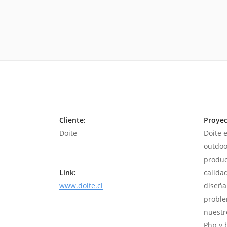
Cliente:
Proyec
Doite
Doite 
outdoo
produc
Link:
calida
www.doite.cl
diseña
proble
nuestr
Php y 