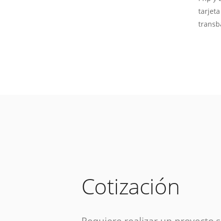
tarjet
transb
Cotización