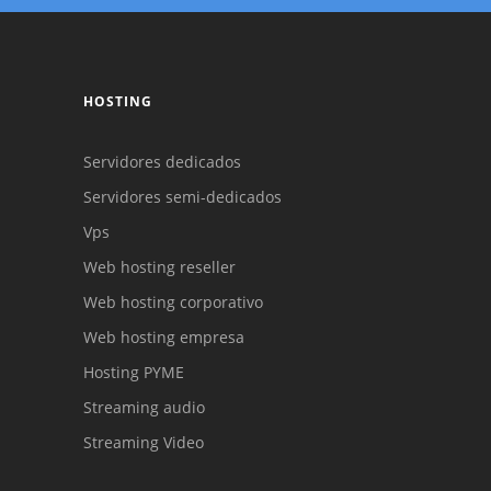
HOSTING
Servidores dedicados
Servidores semi-dedicados
Reunión online
Vps
Chat Online
Nuestros ejecutivos le enviarán un correo
Web hosting reseller
Cotización
electrónico con el enlace a Meet para la
Todos nuestros ejecutivos están fuera de línea.
Web hosting corporativo
reunión online.
Complete el formulario y nos contactaremos a
Complete el formulario para enviarnos un
Web hosting empresa
correo electrónico con sus datos personales.
la brevedad.
Hosting PYME
Streaming audio
Streaming Video