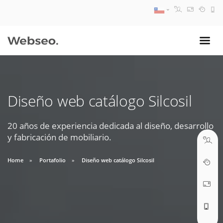
08:30 AM A 17:30 PM
ventas@webseo.cl
Diseño web catálogo Silcosil
09:30 AM A 18:30 PM
soporte@webseo.cl
20 años de experiencia dedicada al diseño, desarrollo
y fabricación de mobiliario.
Home
Portafolio
Diseño web catálogo Silcosil
ABRIR TICKET