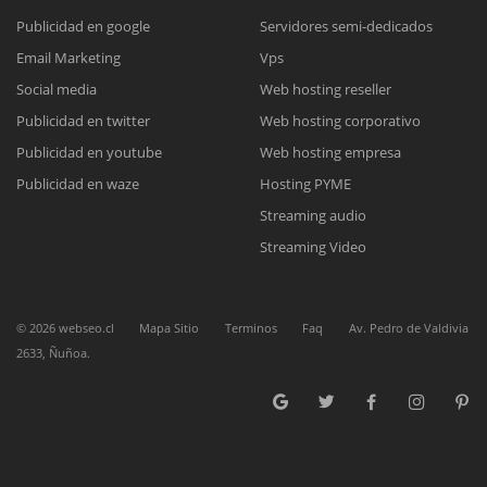
Publicidad en google
Servidores semi-dedicados
Reunión online
Email Marketing
Vps
Social media
Web hosting reseller
Nuestros ejecutivos le enviarán un correo electrónico con el enlace a
Chat Online
Meet para la reunión online.
Publicidad en twitter
Web hosting corporativo
Cotización
Todos nuestros ejecutivos están fuera de línea. Complete el formulario
Publicidad en youtube
Web hosting empresa
para enviarnos un correo electrónico con sus datos personales.
Complete el formulario y nos contactaremos a la brevedad.
Publicidad en waze
Hosting PYME
Streaming audio
Streaming Video
©
2026
webseo.cl
Mapa Sitio
Terminos
Faq
Av. Pedro de Valdivia
2633, Ñuñoa.