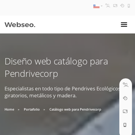
08:30 AM A 17:30 PM
ventas@webseo.cl
Diseño web catálogo para
09:30 AM A 18:30 PM
Pendrivecorp
soporte@webseo.cl
Especialistas en todo tipo de Pendrives Ecológicos,
giratorios, metálicos y madera.
ABRIR TICKET
Home
Portafolio
Catálogo web para Pendrivecorp