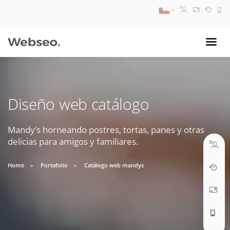
08:30 AM A 17:30 PM
ventas@webseo.cl
Diseño web catálogo
09:30 AM A 18:30 PM
soporte@webseo.cl
Mandy’s horneando postres, tortas, panes y otras
delicias para amigos y familiares.
Home
Portafolio
Catálogo web mandys
ABRIR TICKET