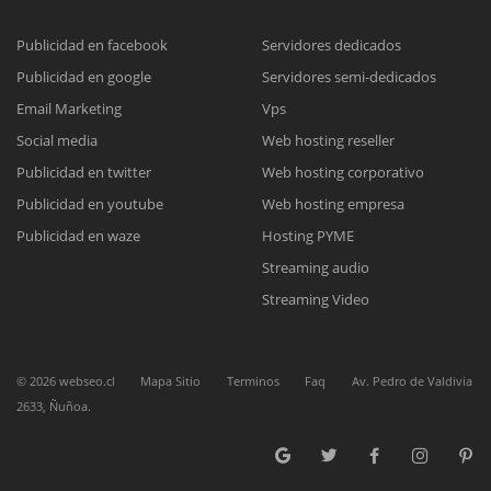
Publicidad en facebook
Servidores dedicados
Publicidad en google
Servidores semi-dedicados
Reunión online
Email Marketing
Vps
Social media
Web hosting reseller
Nuestros ejecutivos le enviarán un correo electrónico con el enlace a
Chat Online
Meet para la reunión online.
Publicidad en twitter
Web hosting corporativo
Cotización
Todos nuestros ejecutivos están fuera de línea. Complete el formulario
Publicidad en youtube
Web hosting empresa
para enviarnos un correo electrónico con sus datos personales.
Complete el formulario y nos contactaremos a la brevedad.
Publicidad en waze
Hosting PYME
Streaming audio
Streaming Video
©
2026
webseo.cl
Mapa Sitio
Terminos
Faq
Av. Pedro de Valdivia
2633, Ñuñoa.