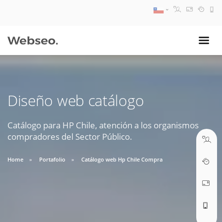
08:30 AM A 17:30 PM
ventas@webseo.cl
Diseño web catálogo
09:30 AM A 18:30 PM
soporte@webseo.cl
Catálogo para HP Chile, atención a los organismos
compradores del Sector Público.
Home
Portafolio
Catálogo web Hp Chile Compra
ABRIR TICKET