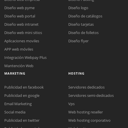
Diseño web pyme
Diseño logo
Diseño web portal
Diseño de catálogos
Diseño web intranet
Diseño tarjetas
Diseño web mini sitios
Diseño de folletos
Aplicaciones moviles
Diseño flyer
APP web móviles
Integración Webpay Plus
Mantención Web
MARKETING
HOSTING
Publicidad en facebook
Servidores dedicados
Publicidad en google
Servidores semi-dedicados
Reunión online
Email Marketing
Vps
Nuestros ejecutivos le enviarán un correo electrónico con el enlace a
Social media
Web hosting reseller
Chat Online
Meet para la reunión online.
Cotización
Publicidad en twitter
Web hosting corporativo
Todos nuestros ejecutivos están fuera de línea. Complete el formulario