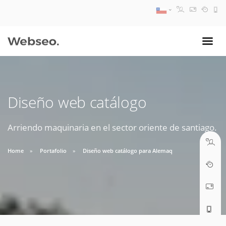
08:30 AM A 17:30 PM
ventas@webseo.cl
Diseño web catálogo
09:30 AM A 18:30 PM
soporte@webseo.cl
Arriendo maquinaria en el sector oriente de santiago.
Home
Portafolio
Diseño web catálogo para Alemaq
ABRIR TICKET