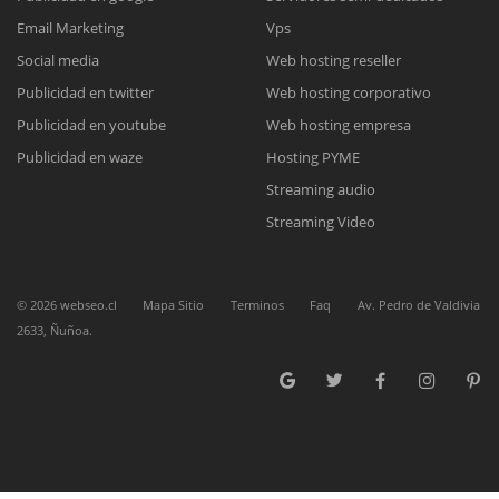
Reunión online
Email Marketing
Vps
Social media
Web hosting reseller
Nuestros ejecutivos le enviarán un correo electrónico con el enlace a
Chat Online
Meet para la reunión online.
Publicidad en twitter
Web hosting corporativo
Cotización
Todos nuestros ejecutivos están fuera de línea. Complete el formulario
Publicidad en youtube
Web hosting empresa
para enviarnos un correo electrónico con sus datos personales.
Complete el formulario y nos contactaremos a la brevedad.
Publicidad en waze
Hosting PYME
Streaming audio
Streaming Video
©
2026
webseo.cl
Mapa Sitio
Terminos
Faq
Av. Pedro de Valdivia
2633, Ñuñoa.