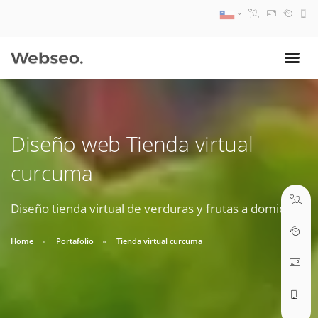
08:30 AM A 17:30 PM
ventas@webseo.cl
Diseño web Tienda virtual
09:30 AM A 18:30 PM
curcuma
soporte@webseo.cl
Diseño tienda virtual de verduras y frutas a domicilio.
Home
Portafolio
Tienda virtual curcuma
ABRIR TICKET