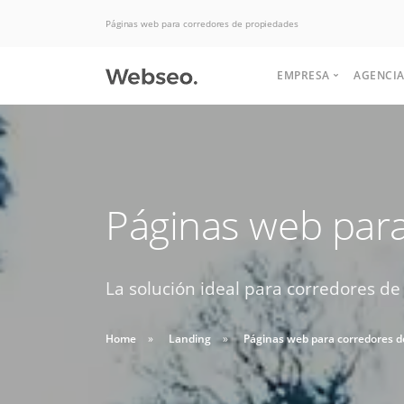
Páginas web para corredores de propiedades
EMPRESA
AGENCIA
Quiénes somos
Historia
Somos expertos
Páginas web par
Terminos y condi
Potenciamos tu
Politicas de uso
en Hosting, las
negocio para
aumentar las ventas.
La solución ideal para corredores de
mejores ofertas
Soluciones de desarrollo,
Buscas apoyo
del mercado.
diseño web y interfaz
Home
Landing
Páginas web para corredores d
HABLAR CON EJECUTIVO
para crear tu
graficas.
DESDE $2 UF.