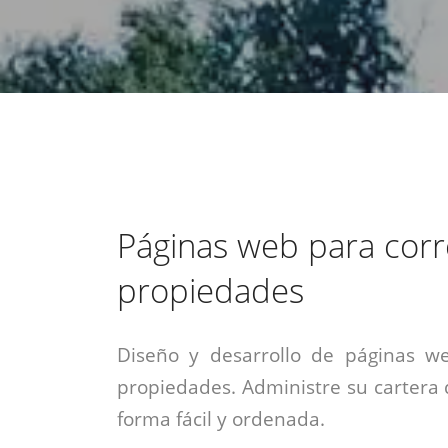
estrategia de
¡COTIZA AQUÍ!
DESDE $15 UF.
HABLAR CON EJECUTIVO
marketing digital.
DESDE $300 UF.
ASESORATE POR UN EXPERTO
Páginas web para cor
propiedades
Diseño y desarrollo de páginas w
propiedades. Administre su cartera
forma fácil y ordenada.