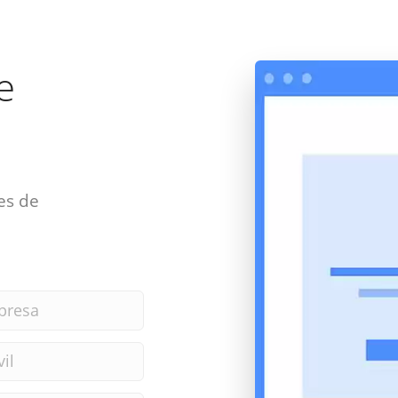
e
es de