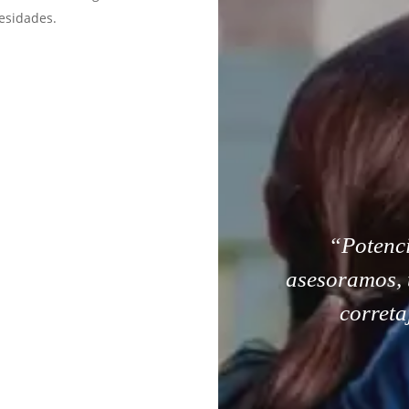
esidades.
“Potenci
asesoramos, 
correta