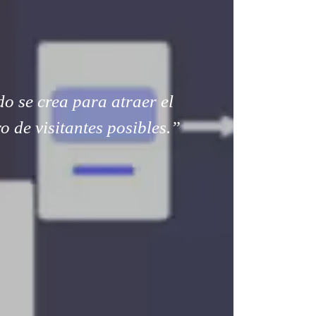
o se crea para atraer el
 de visitantes posibles.”