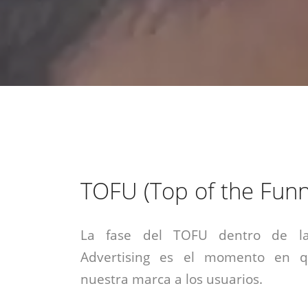
estrategia de
¡COTIZA AQUÍ!
DESDE $15 UF.
HABLAR CON EJECUTIVO
marketing digital.
DESDE $300 UF.
ASESORATE POR UN EXPERTO
TOFU (Top of the Funn
La fase del TOFU dentro de la
Advertising es el momento en 
nuestra marca a los usuarios.