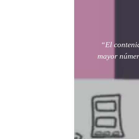
“El contenid
mayor número