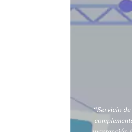
“Servicio d
complemento
mantención l