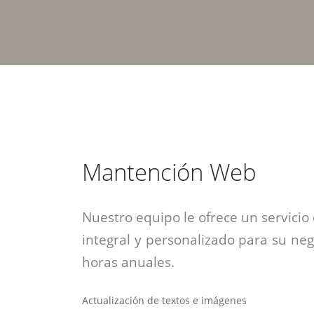
estrategia de
¡COTIZA AQUÍ!
DESDE $15 UF.
HABLAR CON EJECUTIVO
marketing digital.
DESDE $300 UF.
ASESORATE POR UN EXPERTO
Mantención Web
Nuestro equipo le ofrece un servic
integral y personalizado para su n
horas anuales.
Actualización de textos e imágenes