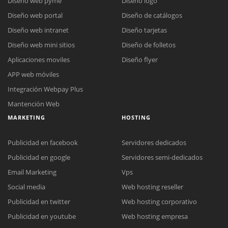
Diseño web pyme
Diseño logo
Diseño web portal
Diseño de catálogos
Diseño web intranet
Diseño tarjetas
Diseño web mini sitios
Diseño de folletos
Aplicaciones moviles
Diseño flyer
APP web móviles
Integración Webpay Plus
Mantención Web
MARKETING
HOSTING
Publicidad en facebook
Servidores dedicados
Publicidad en google
Servidores semi-dedicados
Reunión online
Email Marketing
Vps
Nuestros ejecutivos le enviarán un correo electrónico con el enlace a
Social media
Web hosting reseller
Chat Online
Meet para la reunión online.
Cotización
Publicidad en twitter
Web hosting corporativo
Todos nuestros ejecutivos están fuera de línea. Complete el formulario
Publicidad en youtube
Web hosting empresa
para enviarnos un correo electrónico con sus datos personales.
Complete el formulario y nos contactaremos a la brevedad.