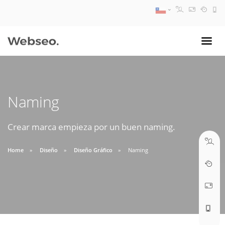
08:30 AM A 17:30 PM
ventas@webseo.cl
Naming
09:30 AM A 18:30 PM
soporte@webseo.cl
Crear marca empieza por un buen naming.
Home
Diseño
Diseño Gráfico
Naming
ABRIR TICKET