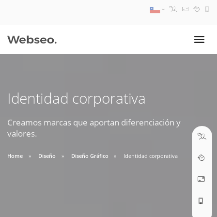
08:30 AM A 17:30 PM
ventas@webseo.cl
Identidad corporativa
09:30 AM A 18:30 PM
soporte@webseo.cl
Creamos marcas que aportan diferenciación y
valores.
Home
Diseño
Diseño Gráfico
Identidad corporativa
ABRIR TICKET