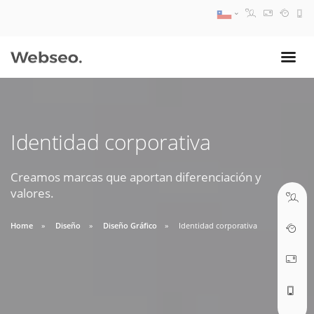
08:30 AM A 17:30 PM
ventas@webseo.cl
Identidad corporativa
09:30 AM A 18:30 PM
soporte@webseo.cl
Creamos marcas que aportan diferenciación y
valores.
Home
Diseño
Diseño Gráfico
Identidad corporativa
ABRIR TICKET