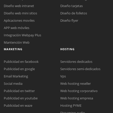
Diseño web intranet
Diseño tarjetas
Diseño web mini sitios
Diseño de folletos
Aplicaciones moviles
Diseño flyer
APP web móviles
Integración Webpay Plus
Mantención Web
MARKETING
HOSTING
Publicidad en facebook
Servidores dedicados
Publicidad en google
Servidores semi-dedicados
Email Marketing
Vps
Reunión online
Social media
Web hosting reseller
Nuestros ejecutivos le enviarán un correo electrónico con el enlace a
Chat Online
Publicidad en twitter
Web hosting corporativo
Meet para la reunión online.
Cotización
Publicidad en youtube
Web hosting empresa
Todos nuestros ejecutivos están fuera de línea. Complete el formulario
para enviarnos un correo electrónico con sus datos personales.
Complete el formulario y nos contactaremos a la brevedad.
Publicidad en waze
Hosting PYME
Streaming audio