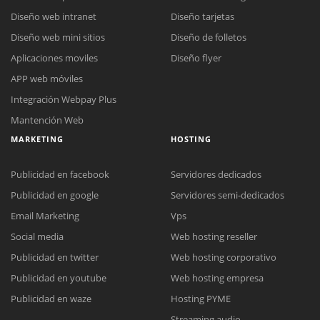
Diseño web intranet
Diseño tarjetas
Diseño web mini sitios
Diseño de folletos
Aplicaciones moviles
Diseño flyer
APP web móviles
Integración Webpay Plus
Mantención Web
MARKETING
HOSTING
Publicidad en facebook
Servidores dedicados
Publicidad en google
Servidores semi-dedicados
Email Marketing
Vps
Reunión online
Social media
Web hosting reseller
Nuestros ejecutivos le enviarán un correo electrónico con el enlace a
Chat Online
Publicidad en twitter
Web hosting corporativo
Meet para la reunión online.
Cotización
Publicidad en youtube
Web hosting empresa
Todos nuestros ejecutivos están fuera de línea. Complete el formulario
para enviarnos un correo electrónico con sus datos personales.
Complete el formulario y nos contactaremos a la brevedad.
Publicidad en waze
Hosting PYME
Streaming audio