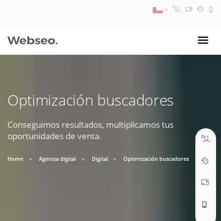
08:30 AM A 17:30 PM
ventas@webseo.cl
Optimización buscadores
09:30 AM A 18:30 PM
soporte@webseo.cl
Conseguimos resultados, multiplicamos tus
oportunidades de venta.
Home
Agencia digital
Digital
Optimización buscadores
ABRIR TICKET