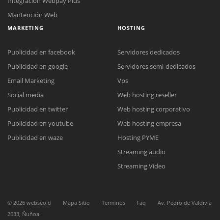
Integración Webpay Plus
Mantención Web
MARKETING
HOSTING
Publicidad en facebook
Servidores dedicados
Publicidad en google
Servidores semi-dedicados
Email Marketing
Vps
Social media
Web hosting reseller
Reunión online
Publicidad en twitter
Web hosting corporativo
Nuestros ejecutivos le enviarán un correo electrónico con el enlace a
Chat Online
Meet para la reunión online.
Publicidad en youtube
Web hosting empresa
Cotización
Todos nuestros ejecutivos están fuera de línea. Complete el formulario
Publicidad en waze
Hosting PYME
para enviarnos un correo electrónico con sus datos personales.
Complete el formulario y nos contactaremos a la brevedad.
Streaming audio
Streaming Video
©
2026
webseo.cl
Mapa Sitio
Terminos
Faq
Av. Pedro de Valdivia
2633, Ñuñoa.