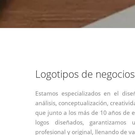
estrategia de
¡COTIZA AQUÍ!
DESDE $15 UF.
HABLAR CON EJECUTIVO
marketing digital.
DESDE $300 UF.
ASESORATE POR UN EXPERTO
Logotipos de negocios
Estamos especializados en el dise
análisis, conceptualización, creativid
que junto a los más de 10 años de e
logos diseñados, garantizamos 
profesional y original, llenando de v