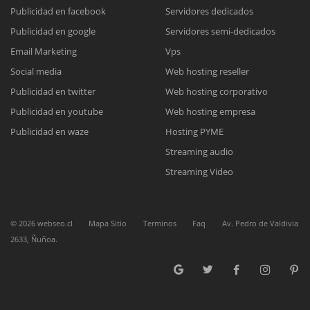
Publicidad en facebook
Servidores dedicados
Publicidad en google
Servidores semi-dedicados
Reunión online
Email Marketing
Vps
Nuestros ejecutivos le enviarán un correo electrónico con el enlace a
Chat Online
Social media
Web hosting reseller
Meet para la reunión online.
Cotización
Publicidad en twitter
Web hosting corporativo
Todos nuestros ejecutivos están fuera de línea. Complete el formulario
Publicidad en youtube
Web hosting empresa
para enviarnos un correo electrónico con sus datos personales.
Complete el formulario y nos contactaremos a la brevedad.
Publicidad en waze
Hosting PYME
Streaming audio
Streaming Video
©
2026
webseo.cl
Mapa Sitio
Terminos
Faq
Av. Pedro de Valdivia
2633, Ñuñoa.