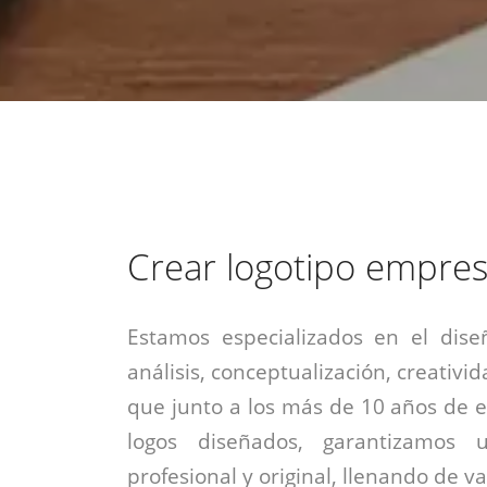
estrategia de
¡COTIZA AQUÍ!
DESDE $15 UF.
HABLAR CON EJECUTIVO
marketing digital.
DESDE $300 UF.
ASESORATE POR UN EXPERTO
Crear logotipo empre
Estamos especializados en el dise
análisis, conceptualización, creativid
que junto a los más de 10 años de e
logos diseñados, garantizamos 
profesional y original, llenando de v