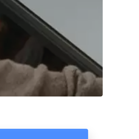
Reunión online
Chat Online
Nuestros ejecutivos le enviarán un correo
Cotización
electrónico con el enlace a Meet para la