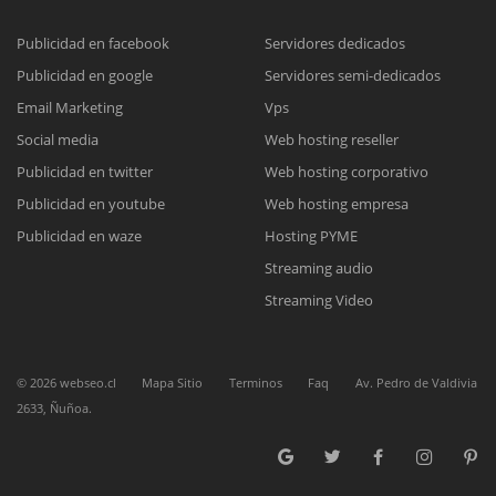
Publicidad en facebook
Servidores dedicados
Publicidad en google
Servidores semi-dedicados
Reunión online
Email Marketing
Vps
Nuestros ejecutivos le enviarán un correo electrónico con el enlace a
Chat Online
Social media
Web hosting reseller
Meet para la reunión online.
Cotización
Publicidad en twitter
Web hosting corporativo
Todos nuestros ejecutivos están fuera de línea. Complete el formulario
Publicidad en youtube
Web hosting empresa
para enviarnos un correo electrónico con sus datos personales.
Complete el formulario y nos contactaremos a la brevedad.
Publicidad en waze
Hosting PYME
Streaming audio
Streaming Video
©
2026
webseo.cl
Mapa Sitio
Terminos
Faq
Av. Pedro de Valdivia
2633, Ñuñoa.