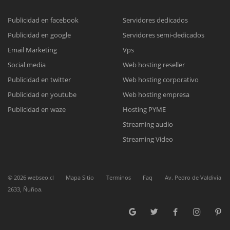
Publicidad en facebook
Servidores dedicados
Publicidad en google
Servidores semi-dedicados
Reunión online
Email Marketing
Vps
Nuestros ejecutivos le enviarán un correo electrónico con el enlace a
Chat Online
Social media
Web hosting reseller
Meet para la reunión online.
Cotización
Publicidad en twitter
Web hosting corporativo
Todos nuestros ejecutivos están fuera de línea. Complete el formulario
Publicidad en youtube
Web hosting empresa
para enviarnos un correo electrónico con sus datos personales.
Complete el formulario y nos contactaremos a la brevedad.
Publicidad en waze
Hosting PYME
Streaming audio
Streaming Video
©
2026
webseo.cl
Mapa Sitio
Terminos
Faq
Av. Pedro de Valdivia
2633, Ñuñoa.