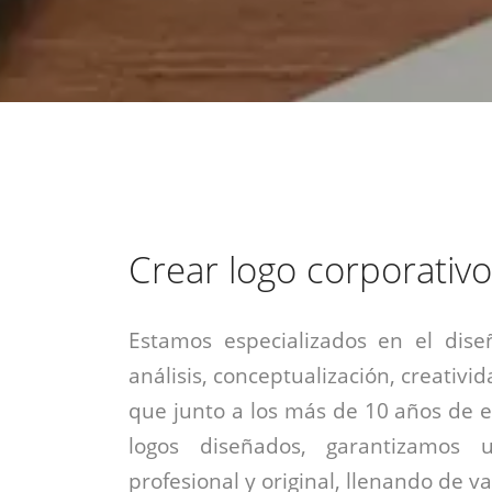
estrategia de
¡COTIZA AQUÍ!
DESDE $15 UF.
HABLAR CON EJECUTIVO
marketing digital.
DESDE $300 UF.
ASESORATE POR UN EXPERTO
Crear logo corporativo
Estamos especializados en el dise
análisis, conceptualización, creativid
que junto a los más de 10 años de e
logos diseñados, garantizamos 
profesional y original, llenando de v