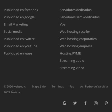
Publicidad en facebook
Servidores dedicados
Publicidad en google
Servidores semi-dedicados
Reunión online
Email Marketing
Vps
Nuestros ejecutivos le enviarán un correo electrónico con el enlace a
Chat Online
Social media
Web hosting reseller
Meet para la reunión online.
Cotización
Publicidad en twitter
Web hosting corporativo
Todos nuestros ejecutivos están fuera de línea. Complete el formulario
Publicidad en youtube
Web hosting empresa
para enviarnos un correo electrónico con sus datos personales.
Complete el formulario y nos contactaremos a la brevedad.
Publicidad en waze
Hosting PYME
Streaming audio
Streaming Video
©
2026
webseo.cl
Mapa Sitio
Terminos
Faq
Av. Pedro de Valdivia
2633, Ñuñoa.