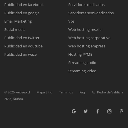
Publicidad en facebook
Servidores dedicados
Publicidad en google
Servidores semi-dedicados
Reunión online
Email Marketing
Vps
Nuestros ejecutivos le enviarán un correo electrónico con el enlace a
Chat Online
Social media
Web hosting reseller
Meet para la reunión online.
Cotización
Publicidad en twitter
Web hosting corporativo
Todos nuestros ejecutivos están fuera de línea. Complete el formulario
Publicidad en youtube
Web hosting empresa
para enviarnos un correo electrónico con sus datos personales.
Complete el formulario y nos contactaremos a la brevedad.
Publicidad en waze
Hosting PYME
Streaming audio
Streaming Video
©
2026
webseo.cl
Mapa Sitio
Terminos
Faq
Av. Pedro de Valdivia
2633, Ñuñoa.