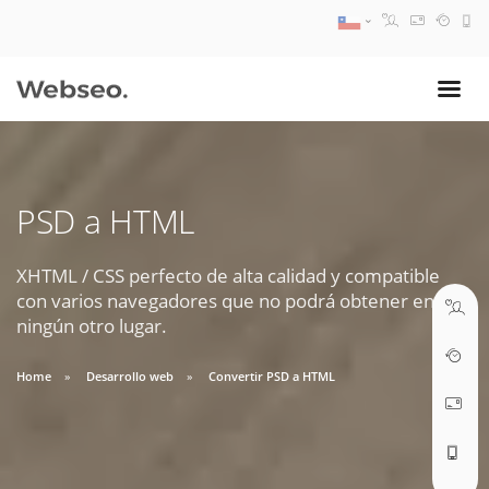
08:30 AM A 17:30 PM
ventas@webseo.cl
PSD a HTML
09:30 AM A 18:30 PM
soporte@webseo.cl
XHTML / CSS perfecto de alta calidad y compatible
con varios navegadores que no podrá obtener en
ningún otro lugar.
Home
Desarrollo web
Convertir PSD a HTML
ABRIR TICKET