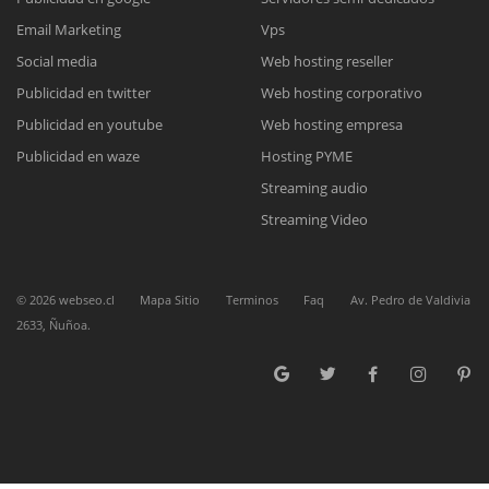
Email Marketing
Vps
Social media
Web hosting reseller
Reunión online
Publicidad en twitter
Web hosting corporativo
Nuestros ejecutivos le enviarán un correo electrónico con el enlace a
Chat Online
Publicidad en youtube
Web hosting empresa
Meet para la reunión online.
Cotización
Todos nuestros ejecutivos están fuera de línea. Complete el formulario
Publicidad en waze
Hosting PYME
para enviarnos un correo electrónico con sus datos personales.
Complete el formulario y nos contactaremos a la brevedad.
Streaming audio
Streaming Video
©
2026
webseo.cl
Mapa Sitio
Terminos
Faq
Av. Pedro de Valdivia
2633, Ñuñoa.