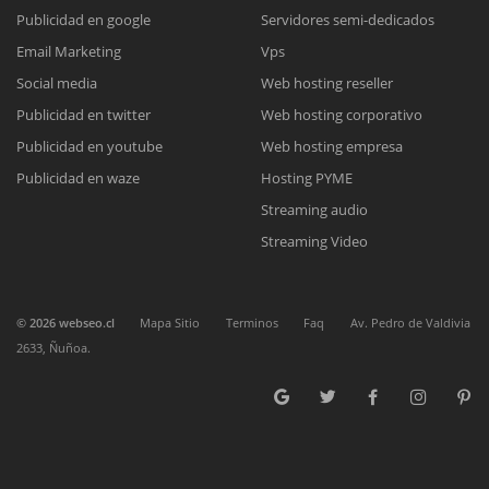
Publicidad en google
Servidores semi-dedicados
Email Marketing
Vps
Reunión online
Chat Online
Social media
Web hosting reseller
Nuestros ejecutivos le enviarán un correo electrónico con el enlace a
Publicidad en twitter
Web hosting corporativo
Todos nuestros ejecutivos están fuera de línea. Complete el
Meet para la reunión online.
Cotización
formulario para enviarnos un correo electrónico con sus datos
Publicidad en youtube
Web hosting empresa
Complete el formulario y nos contactaremos a la brevedad.
personales.
Publicidad en waze
Hosting PYME
Streaming audio
Streaming Video
©
2026
webseo.cl
Mapa Sitio
Terminos
Faq
Av. Pedro de Valdivia
2633, Ñuñoa.