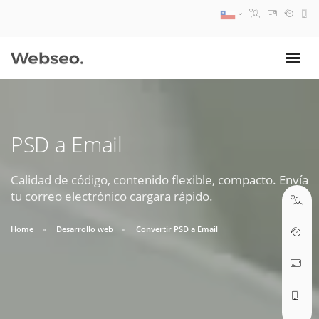
08:30 AM A 17:30 PM
ventas@webseo.cl
PSD a Email
09:30 AM A 18:30 PM
soporte@webseo.cl
Calidad de código, contenido flexible, compacto. Envía
tu correo electrónico cargara rápido.
Home
Desarrollo web
Convertir PSD a Email
ABRIR TICKET