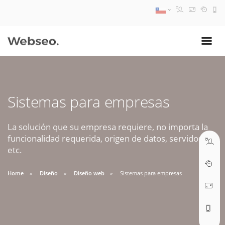
08:30 AM A 17:30 PM
ventas@webseo.cl
Sistemas para empresas
09:30 AM A 18:30 PM
soporte@webseo.cl
La solución que su empresa requiere, no importa la
funcionalidad requerida, origen de datos, servidores,
etc.
Home
Diseño
Diseño web
Sistemas para empresas
ABRIR TICKET