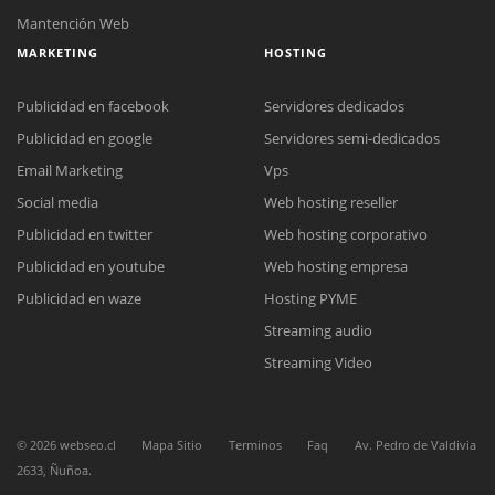
Mantención Web
MARKETING
HOSTING
Publicidad en facebook
Servidores dedicados
Publicidad en google
Servidores semi-dedicados
Email Marketing
Vps
Social media
Web hosting reseller
Publicidad en twitter
Web hosting corporativo
Publicidad en youtube
Web hosting empresa
Reunión online
Publicidad en waze
Hosting PYME
Nuestros ejecutivos le enviarán un correo electrónico con el enlace a
Chat Online
Streaming audio
Meet para la reunión online.
Cotización
Todos nuestros ejecutivos están fuera de línea. Complete el formulario
Streaming Video
para enviarnos un correo electrónico con sus datos personales.
Complete el formulario y nos contactaremos a la brevedad.
©
2026
webseo.cl
Mapa Sitio
Terminos
Faq
Av. Pedro de Valdivia
2633, Ñuñoa.