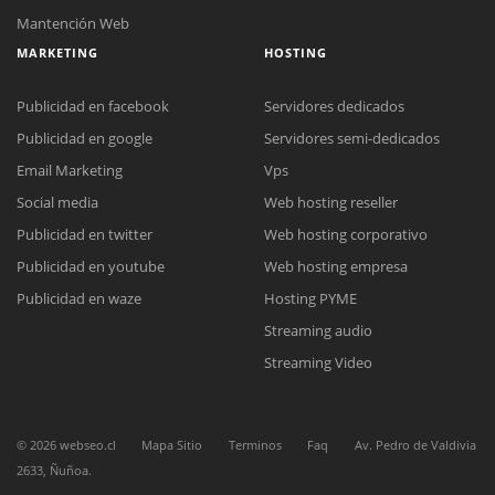
Mantención Web
MARKETING
HOSTING
Publicidad en facebook
Servidores dedicados
Publicidad en google
Servidores semi-dedicados
Email Marketing
Vps
Social media
Web hosting reseller
Publicidad en twitter
Web hosting corporativo
Publicidad en youtube
Web hosting empresa
Reunión online
Publicidad en waze
Hosting PYME
Nuestros ejecutivos le enviarán un correo electrónico con el enlace a
Chat Online
Streaming audio
Meet para la reunión online.
Cotización
Todos nuestros ejecutivos están fuera de línea. Complete el formulario
Streaming Video
para enviarnos un correo electrónico con sus datos personales.
Complete el formulario y nos contactaremos a la brevedad.
©
2026
webseo.cl
Mapa Sitio
Terminos
Faq
Av. Pedro de Valdivia
2633, Ñuñoa.