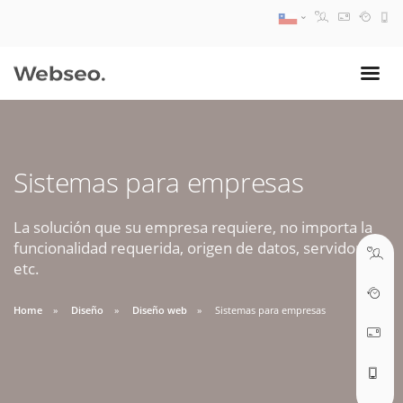
08:30 AM A 17:30 PM
ventas@webseo.cl
Sistemas para empresas
09:30 AM A 18:30 PM
soporte@webseo.cl
La solución que su empresa requiere, no importa la
funcionalidad requerida, origen de datos, servidores,
etc.
Home
Diseño
Diseño web
Sistemas para empresas
ABRIR TICKET