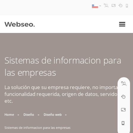
08:30 AM A 17:30 PM
ventas@webseo.cl
Sistemas de informacion para
09:30 AM A 18:30 PM
las empresas
soporte@webseo.cl
La solución que su empresa requiere, no importa la
funcionalidad requerida, origen de datos, servidores,
etc.
ABRIR TICKET
Home
Diseño
Diseño web
Sistemas de informacion para las empresas