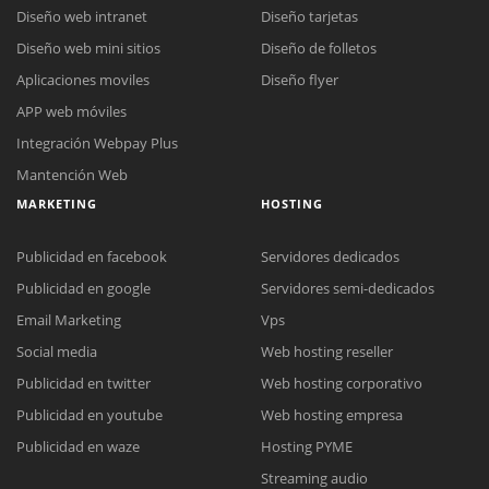
Diseño web intranet
Diseño tarjetas
Diseño web mini sitios
Diseño de folletos
Aplicaciones moviles
Diseño flyer
APP web móviles
Integración Webpay Plus
Mantención Web
MARKETING
HOSTING
Publicidad en facebook
Servidores dedicados
Publicidad en google
Servidores semi-dedicados
Email Marketing
Vps
Social media
Web hosting reseller
Publicidad en twitter
Web hosting corporativo
Publicidad en youtube
Web hosting empresa
Reunión online
Publicidad en waze
Hosting PYME
Nuestros ejecutivos le enviarán un correo electrónico con el enlace a
Chat Online
Streaming audio
Meet para la reunión online.