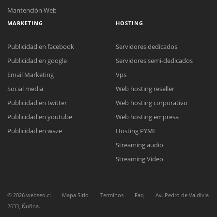
Mantención Web
MARKETING
HOSTING
Publicidad en facebook
Servidores dedicados
Publicidad en google
Servidores semi-dedicados
Email Marketing
Vps
Social media
Web hosting reseller
Publicidad en twitter
Web hosting corporativo
Publicidad en youtube
Web hosting empresa
Reunión online
Publicidad en waze
Hosting PYME
Nuestros ejecutivos le enviarán un correo electrónico con el enlace a
Chat Online
Streaming audio
Meet para la reunión online.
Cotización
Todos nuestros ejecutivos están fuera de línea. Complete el formulario
Streaming Video
para enviarnos un correo electrónico con sus datos personales.
Complete el formulario y nos contactaremos a la brevedad.
©
2026
webseo.cl
Mapa Sitio
Terminos
Faq
Av. Pedro de Valdivia
2633, Ñuñoa.