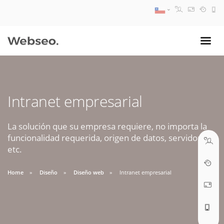
08:30 AM A 17:30 PM
ventas@webseo.cl
Intranet empresarial
09:30 AM A 18:30 PM
soporte@webseo.cl
La solución que su empresa requiere, no importa la
funcionalidad requerida, origen de datos, servidores,
etc.
Home
Diseño
Diseño web
Intranet empresarial
ABRIR TICKET