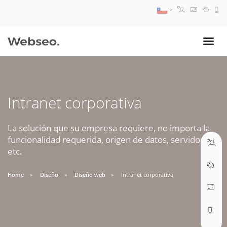
08:30 AM A 17:30 PM
ventas@webseo.cl
Intranet corporativa
09:30 AM A 18:30 PM
soporte@webseo.cl
La solución que su empresa requiere, no importa la
funcionalidad requerida, origen de datos, servidores,
etc.
Home
Diseño
Diseño web
Intranet corporativa
ABRIR TICKET