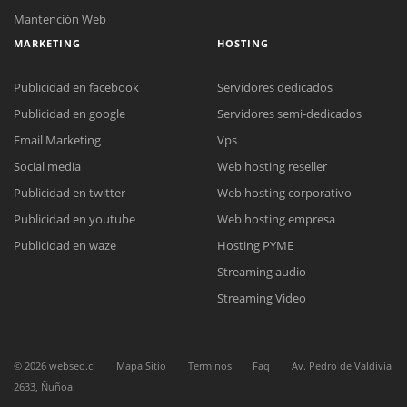
Mantención Web
MARKETING
HOSTING
Publicidad en facebook
Servidores dedicados
Publicidad en google
Servidores semi-dedicados
Email Marketing
Vps
Social media
Web hosting reseller
Publicidad en twitter
Web hosting corporativo
Publicidad en youtube
Web hosting empresa
Reunión online
Publicidad en waze
Hosting PYME
Nuestros ejecutivos le enviarán un correo electrónico con el enlace a
Chat Online
Streaming audio
Meet para la reunión online.
Cotización
Todos nuestros ejecutivos están fuera de línea. Complete el formulario
Streaming Video
para enviarnos un correo electrónico con sus datos personales.
Complete el formulario y nos contactaremos a la brevedad.
©
2026
webseo.cl
Mapa Sitio
Terminos
Faq
Av. Pedro de Valdivia
2633, Ñuñoa.