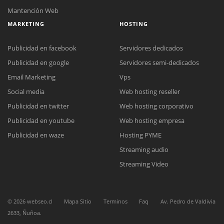
Mantención Web
MARKETING
HOSTING
Publicidad en facebook
Servidores dedicados
Publicidad en google
Servidores semi-dedicados
Email Marketing
Vps
Social media
Web hosting reseller
Publicidad en twitter
Web hosting corporativo
Publicidad en youtube
Web hosting empresa
Reunión online
Publicidad en waze
Hosting PYME
Nuestros ejecutivos le enviarán un correo electrónico con el enlace a
Chat Online
Streaming audio
Meet para la reunión online.
Cotización
Todos nuestros ejecutivos están fuera de línea. Complete el formulario
Streaming Video
para enviarnos un correo electrónico con sus datos personales.
Complete el formulario y nos contactaremos a la brevedad.
©
2026
webseo.cl
Mapa Sitio
Terminos
Faq
Av. Pedro de Valdivia
2633, Ñuñoa.