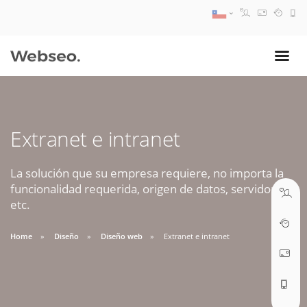
08:30 AM A 17:30 PM
ventas@webseo.cl
Extranet e intranet
09:30 AM A 18:30 PM
soporte@webseo.cl
La solución que su empresa requiere, no importa la
funcionalidad requerida, origen de datos, servidores,
etc.
Home
Diseño
Diseño web
Extranet e intranet
ABRIR TICKET