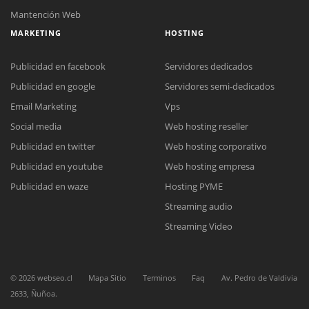
Mantención Web
MARKETING
HOSTING
Publicidad en facebook
Servidores dedicados
Publicidad en google
Servidores semi-dedicados
Email Marketing
Vps
Social media
Web hosting reseller
Publicidad en twitter
Web hosting corporativo
Publicidad en youtube
Web hosting empresa
Reunión online
Publicidad en waze
Hosting PYME
Nuestros ejecutivos le enviarán un correo electrónico con el enlace a
Chat Online
Streaming audio
Meet para la reunión online.
Cotización
Todos nuestros ejecutivos están fuera de línea. Complete el formulario
Streaming Video
para enviarnos un correo electrónico con sus datos personales.
Complete el formulario y nos contactaremos a la brevedad.
©
2026
webseo.cl
Mapa Sitio
Terminos
Faq
Av. Pedro de Valdivia
2633, Ñuñoa.