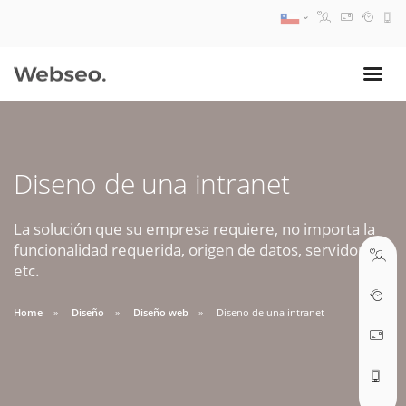
08:30 AM A 17:30 PM
ventas@webseo.cl
Diseno de una intranet
09:30 AM A 18:30 PM
soporte@webseo.cl
La solución que su empresa requiere, no importa la
funcionalidad requerida, origen de datos, servidores,
etc.
Home
Diseño
Diseño web
Diseno de una intranet
ABRIR TICKET