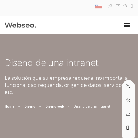
08:30 AM A 17:30 PM
ventas@webseo.cl
Diseno de una intranet
09:30 AM A 18:30 PM
soporte@webseo.cl
La solución que su empresa requiere, no importa la
funcionalidad requerida, origen de datos, servidores,
etc.
Home
Diseño
Diseño web
Diseno de una intranet
ABRIR TICKET