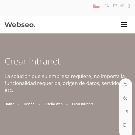
08:30 AM A 17:30 PM
ventas@webseo.cl
Crear intranet
09:30 AM A 18:30 PM
soporte@webseo.cl
La solución que su empresa requiere, no importa la
funcionalidad requerida, origen de datos, servidores,
etc.
Home
Diseño
Diseño web
Crear intranet
ABRIR TICKET