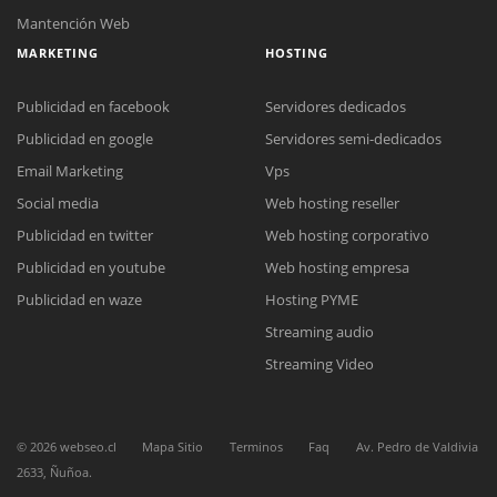
Mantención Web
MARKETING
HOSTING
Publicidad en facebook
Servidores dedicados
Publicidad en google
Servidores semi-dedicados
Email Marketing
Vps
Social media
Web hosting reseller
Publicidad en twitter
Web hosting corporativo
Publicidad en youtube
Web hosting empresa
Reunión online
Publicidad en waze
Hosting PYME
Nuestros ejecutivos le enviarán un correo electrónico con el enlace a
Chat Online
Streaming audio
Meet para la reunión online.
Cotización
Todos nuestros ejecutivos están fuera de línea. Complete el formulario
Streaming Video
para enviarnos un correo electrónico con sus datos personales.
Complete el formulario y nos contactaremos a la brevedad.
©
2026
webseo.cl
Mapa Sitio
Terminos
Faq
Av. Pedro de Valdivia
2633, Ñuñoa.