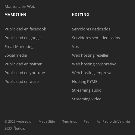
Mantención Web
MARKETING
HOSTING
Publicidad en facebook
Servidores dedicados
Publicidad en google
Servidores semi-dedicados
Email Marketing
Vps
Social media
Web hosting reseller
Publicidad en twitter
Web hosting corporativo
Publicidad en youtube
Web hosting empresa
Reunión online
Publicidad en waze
Hosting PYME
Nuestros ejecutivos le enviarán un correo electrónico con el enlace a
Chat Online
Streaming audio
Meet para la reunión online.
Cotización
Todos nuestros ejecutivos están fuera de línea. Complete el formulario
Streaming Video
para enviarnos un correo electrónico con sus datos personales.
Complete el formulario y nos contactaremos a la brevedad.
©
2026
webseo.cl
Mapa Sitio
Terminos
Faq
Av. Pedro de Valdivia
2633, Ñuñoa.