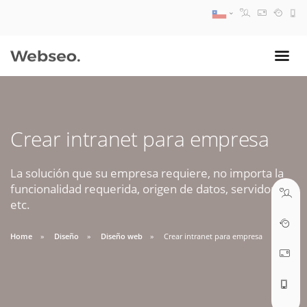
08:30 AM A 17:30 PM
ventas@webseo.cl
Crear intranet para empresa
09:30 AM A 18:30 PM
soporte@webseo.cl
La solución que su empresa requiere, no importa la
funcionalidad requerida, origen de datos, servidores,
etc.
Home
Diseño
Diseño web
Crear intranet para empresa
ABRIR TICKET