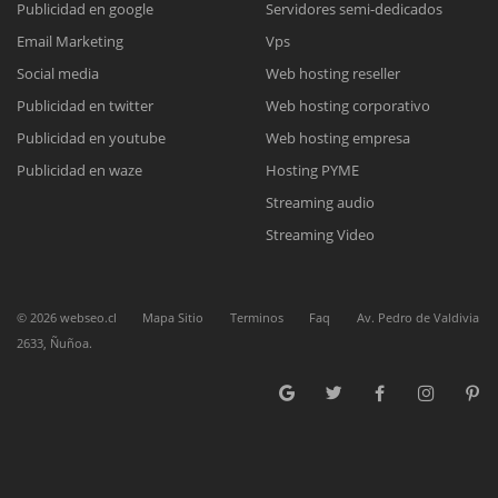
Publicidad en google
Servidores semi-dedicados
Email Marketing
Vps
Reunión online
Social media
Web hosting reseller
Publicidad en twitter
Web hosting corporativo
Nuestros ejecutivos le enviarán un correo electrónico con el enlace a
Chat Online
Meet para la reunión online.
Publicidad en youtube
Web hosting empresa
Cotización
Todos nuestros ejecutivos están fuera de línea. Complete el formulario
Publicidad en waze
Hosting PYME
para enviarnos un correo electrónico con sus datos personales.
Complete el formulario y nos contactaremos a la brevedad.
Streaming audio
Streaming Video
©
2026
webseo.cl
Mapa Sitio
Terminos
Faq
Av. Pedro de Valdivia
2633, Ñuñoa.