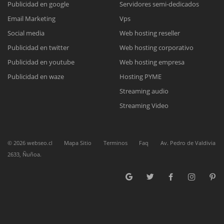
Publicidad en google
Servidores semi-dedicados
Email Marketing
Vps
Reunión online
Social media
Web hosting reseller
Publicidad en twitter
Web hosting corporativo
Nuestros ejecutivos le enviarán un correo electrónico con el enlace a
Chat Online
Meet para la reunión online.
Publicidad en youtube
Web hosting empresa
Cotización
Todos nuestros ejecutivos están fuera de línea. Complete el formulario
Publicidad en waze
Hosting PYME
para enviarnos un correo electrónico con sus datos personales.
Complete el formulario y nos contactaremos a la brevedad.
Streaming audio
Streaming Video
©
2026
webseo.cl
Mapa Sitio
Terminos
Faq
Av. Pedro de Valdivia
2633, Ñuñoa.