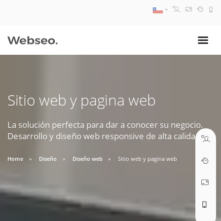
08:30 AM A 17:30 PM
ventas@webseo.cl
Sitio web y pagina web
09:30 AM A 18:30 PM
soporte@webseo.cl
La solución perfecta para dar a conocer su negocio.
Desarrollo y diseño web responsive de alta calidad.
Home
Diseño
Diseño web
Sitio web y pagina web
ABRIR TICKET