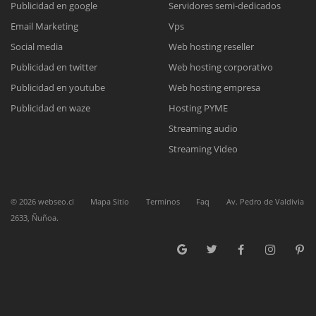
Publicidad en google
Servidores semi-dedicados
Email Marketing
Vps
Reunión online
Social media
Web hosting reseller
Publicidad en twitter
Web hosting corporativo
Nuestros ejecutivos le enviarán un correo electrónico con el enlace a
Chat Online
Meet para la reunión online.
Publicidad en youtube
Web hosting empresa
Cotización
Todos nuestros ejecutivos están fuera de línea. Complete el formulario
Publicidad en waze
Hosting PYME
para enviarnos un correo electrónico con sus datos personales.
Complete el formulario y nos contactaremos a la brevedad.
Streaming audio
Streaming Video
©
2026
webseo.cl
Mapa Sitio
Terminos
Faq
Av. Pedro de Valdivia
2633, Ñuñoa.