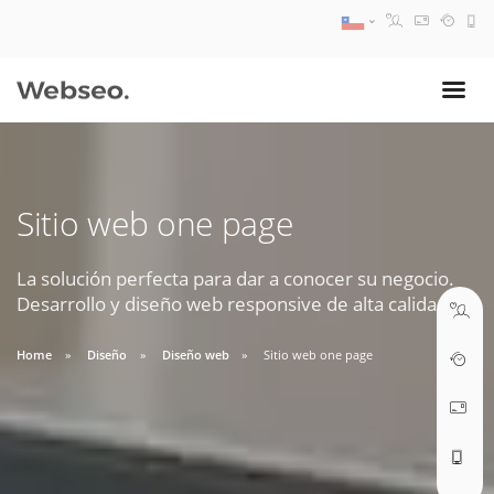
08:30 AM A 17:30 PM
ventas@webseo.cl
Sitio web one page
09:30 AM A 18:30 PM
soporte@webseo.cl
La solución perfecta para dar a conocer su negocio.
Desarrollo y diseño web responsive de alta calidad.
Home
Diseño
Diseño web
Sitio web one page
ABRIR TICKET