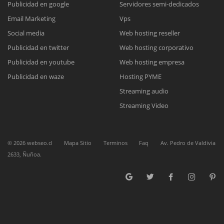
Publicidad en google
Servidores semi-dedicados
Email Marketing
Vps
Reunión online
Social media
Web hosting reseller
Publicidad en twitter
Web hosting corporativo
Nuestros ejecutivos le enviarán un correo electrónico con el enlace a
Chat Online
Meet para la reunión online.
Publicidad en youtube
Web hosting empresa
Cotización
Todos nuestros ejecutivos están fuera de línea. Complete el formulario
Publicidad en waze
Hosting PYME
para enviarnos un correo electrónico con sus datos personales.
Complete el formulario y nos contactaremos a la brevedad.
Streaming audio
Streaming Video
©
2026
webseo.cl
Mapa Sitio
Terminos
Faq
Av. Pedro de Valdivia
2633, Ñuñoa.