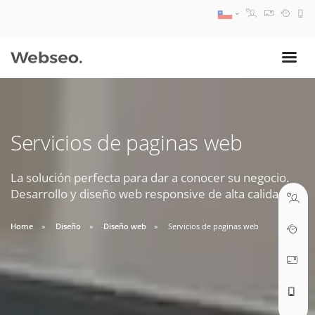
08:30 AM A 17:30 PM
ventas@webseo.cl
Servicios de paginas web
09:30 AM A 18:30 PM
soporte@webseo.cl
La solución perfecta para dar a conocer su negocio.
Desarrollo y diseño web responsive de alta calidad.
Home
Diseño
Diseño web
Servicios de paginas web
ABRIR TICKET