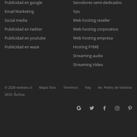
Publicidad en google
Servidores semi-dedicados
Email Marketing
Vps
Reunión online
Social media
Web hosting reseller
Publicidad en twitter
Web hosting corporativo
Nuestros ejecutivos le enviarán un correo electrónico con el enlace a
Chat Online
Meet para la reunión online.
Publicidad en youtube
Web hosting empresa
Cotización
Todos nuestros ejecutivos están fuera de línea. Complete el formulario
Publicidad en waze
Hosting PYME
para enviarnos un correo electrónico con sus datos personales.
Complete el formulario y nos contactaremos a la brevedad.
Streaming audio
Streaming Video
©
2026
webseo.cl
Mapa Sitio
Terminos
Faq
Av. Pedro de Valdivia
2633, Ñuñoa.