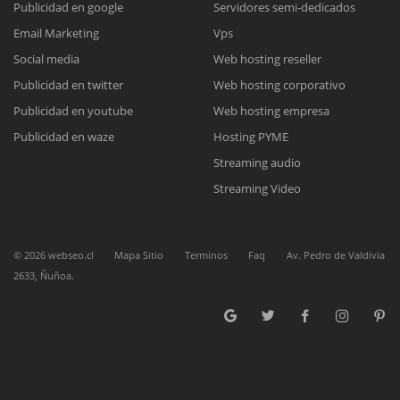
Publicidad en google
Servidores semi-dedicados
Email Marketing
Vps
Reunión online
Social media
Web hosting reseller
Publicidad en twitter
Web hosting corporativo
Nuestros ejecutivos le enviarán un correo electrónico con el enlace a
Chat Online
Meet para la reunión online.
Publicidad en youtube
Web hosting empresa
Cotización
Todos nuestros ejecutivos están fuera de línea. Complete el formulario
Publicidad en waze
Hosting PYME
para enviarnos un correo electrónico con sus datos personales.
Complete el formulario y nos contactaremos a la brevedad.
Streaming audio
Streaming Video
©
2026
webseo.cl
Mapa Sitio
Terminos
Faq
Av. Pedro de Valdivia
2633, Ñuñoa.