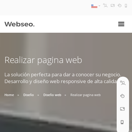
08:30 AM A 17:30 PM
ventas@webseo.cl
Realizar pagina web
09:30 AM A 18:30 PM
soporte@webseo.cl
La solución perfecta para dar a conocer su negocio.
Desarrollo y diseño web responsive de alta calidad.
Home
Diseño
Diseño web
Realizar pagina web
ABRIR TICKET