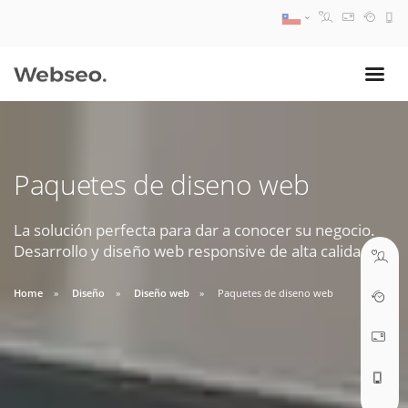
08:30 AM A 17:30 PM
ventas@webseo.cl
Paquetes de diseno web
09:30 AM A 18:30 PM
soporte@webseo.cl
La solución perfecta para dar a conocer su negocio.
Desarrollo y diseño web responsive de alta calidad.
Home
Diseño
Diseño web
Paquetes de diseno web
ABRIR TICKET