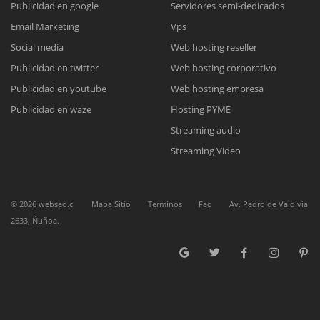
Publicidad en google
Servidores semi-dedicados
Email Marketing
Vps
Reunión online
Social media
Web hosting reseller
Publicidad en twitter
Web hosting corporativo
Nuestros ejecutivos le enviarán un correo electrónico con el enlace a
Chat Online
Meet para la reunión online.
Publicidad en youtube
Web hosting empresa
Cotización
Todos nuestros ejecutivos están fuera de línea. Complete el formulario
Publicidad en waze
Hosting PYME
para enviarnos un correo electrónico con sus datos personales.
Complete el formulario y nos contactaremos a la brevedad.
Streaming audio
Streaming Video
©
2026
webseo.cl
Mapa Sitio
Terminos
Faq
Av. Pedro de Valdivia
2633, Ñuñoa.