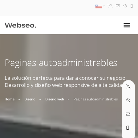
08:30 AM A 17:30 PM
ventas@webseo.cl
Paginas autoadministrables
09:30 AM A 18:30 PM
soporte@webseo.cl
La solución perfecta para dar a conocer su negocio.
Desarrollo y diseño web responsive de alta calidad.
Home
Diseño
Diseño web
Paginas autoadministrables
ABRIR TICKET