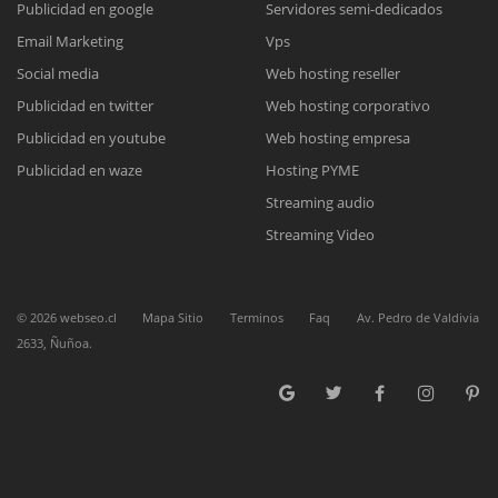
Publicidad en google
Servidores semi-dedicados
Email Marketing
Vps
Reunión online
Social media
Web hosting reseller
Publicidad en twitter
Web hosting corporativo
Nuestros ejecutivos le enviarán un correo electrónico con el enlace a
Chat Online
Meet para la reunión online.
Publicidad en youtube
Web hosting empresa
Cotización
Todos nuestros ejecutivos están fuera de línea. Complete el formulario
Publicidad en waze
Hosting PYME
para enviarnos un correo electrónico con sus datos personales.
Complete el formulario y nos contactaremos a la brevedad.
Streaming audio
Streaming Video
©
2026
webseo.cl
Mapa Sitio
Terminos
Faq
Av. Pedro de Valdivia
2633, Ñuñoa.